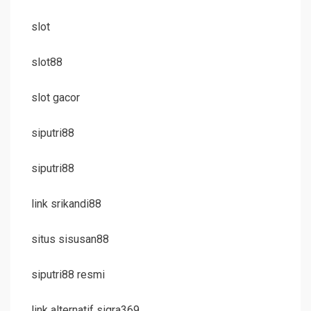
slot
slot88
slot gacor
siputri88
siputri88
link srikandi88
situs sisusan88
siputri88 resmi
link alternatif sigra369