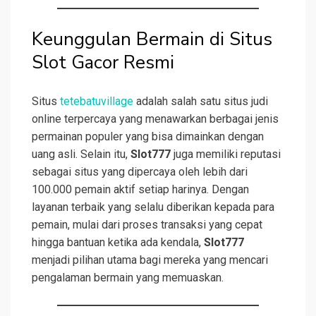
Keunggulan Bermain di Situs
Slot Gacor Resmi
Situs
tetebatuvillage
adalah salah satu situs judi
online terpercaya yang menawarkan berbagai jenis
permainan populer yang bisa dimainkan dengan
uang asli. Selain itu,
Slot777
juga memiliki reputasi
sebagai situs yang dipercaya oleh lebih dari
100.000 pemain aktif setiap harinya. Dengan
layanan terbaik yang selalu diberikan kepada para
pemain, mulai dari proses transaksi yang cepat
hingga bantuan ketika ada kendala,
Slot777
menjadi pilihan utama bagi mereka yang mencari
pengalaman bermain yang memuaskan.