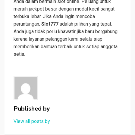
Anda dalam bermain slot online. Peluang untuk
meraih jackpot besar dengan modal kecil sangat
terbuka lebar. Jika Anda ingin mencoba
peruntungan,
Slot777
adalah pilihan yang tepat.
Anda juga tidak perlu khawatir jika baru bergabung
karena layanan pelanggan kami selalu siap
memberikan bantuan terbaik untuk setiap anggota
setia.
Published by
View all posts by