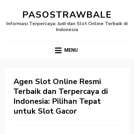
PASOSTRAWBALE
Informasi Terpercaya: Judi dan Slot Online Terbaik di
Indonesia
MENU
Agen Slot Online Resmi
Terbaik dan Terpercaya di
Indonesia: Pilihan Tepat
untuk Slot Gacor