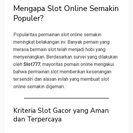
Mengapa Slot Online Semakin
Populer?
Popularitas permainan slot online semakin
meningkat belakangan ini. Banyak pemain yang
merasa bermain slot telah menjadi hobi yang
menyenangkan. Berdasarkan survei yang dilakukan
oleh
Slot777
, mayoritas pemain online mengakui
bahwa permainan slot memberikan kesenangan
tersendiri dan alasan inilah yang membuat slot
online semakin digemari.
Kriteria Slot Gacor yang Aman
dan Terpercaya