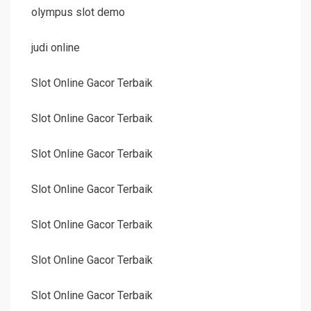
olympus slot demo
judi online
Slot Online Gacor Terbaik
Slot Online Gacor Terbaik
Slot Online Gacor Terbaik
Slot Online Gacor Terbaik
Slot Online Gacor Terbaik
Slot Online Gacor Terbaik
Slot Online Gacor Terbaik