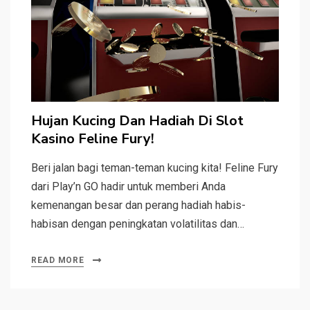
Hujan Kucing Dan Hadiah Di Slot
Kasino Feline Fury!
Beri jalan bagi teman-teman kucing kita! Feline Fury
dari Play’n GO hadir untuk memberi Anda
kemenangan besar dan perang hadiah habis-
habisan dengan peningkatan volatilitas dan…
READ MORE