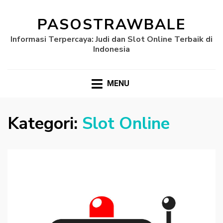
PASOSTRAWBALE
Informasi Terpercaya: Judi dan Slot Online Terbaik di
Indonesia
MENU
Kategori:
Slot Online